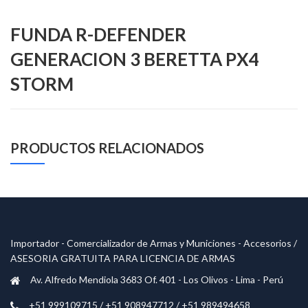
FUNDA R-DEFENDER
GENERACION 3 BERETTA PX4
STORM
PRODUCTOS RELACIONADOS
Importador - Comercializador de Armas y Municiones - Accesorios /
ASESORIA GRATUITA PARA LICENCIA DE ARMAS
Av. Alfredo Mendiola 3683 Of. 401 - Los Olivos - Lima - Perú
+51 999109715 / +51 908947712 / +51 989494658