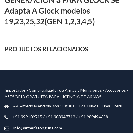
Adapta A Glock modelos
19,23,25,32(GEN 1,2,3,4,5)
PRODUCTOS RELACIONADOS
Importador - Comercializador de Armas y Municiones - Accesorios /
ASESORIA GRATUITA PARA LICENCIA DE ARMAS
Av. Alfredo Mendiola 3683 Of. 401 - Los Olivos - Lima - Perú
+51 999109715 / +51 908947712 / +51 989494658
info@armeriatopguns.com