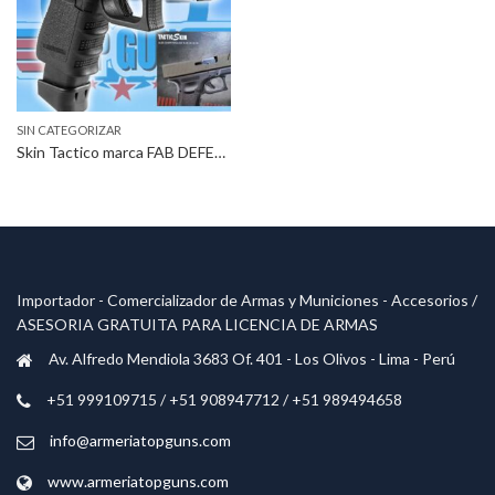
SIN CATEGORIZAR
Skin Tactico marca FAB DEFENSE para pistola GLOCK modelo 17 y 19
Importador - Comercializador de Armas y Municiones - Accesorios /
ASESORIA GRATUITA PARA LICENCIA DE ARMAS
Av. Alfredo Mendiola 3683 Of. 401 - Los Olivos - Lima - Perú
+51 999109715 / +51 908947712 / +51 989494658
info@armeriatopguns.com
www.armeriatopguns.com