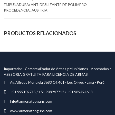
EMPUÑADURA: ANTIDESLIZANTE DE POLÍMERO
PROCEDENCIA: AUSTRIA
PRODUCTOS RELACIONADOS
Importador - Comercializador de Armas y Municiones - Accesorios /
ASESORIA GRATUITA PARA LICENCIA DE ARMAS
Av. Alfredo Mendiola 3683 Of. 401 - Los Olivos - Lima - Perú
+51 999109715 / +51 908947712 / +51 989494658
info@armeriatopguns.com
www.armeriatopguns.com