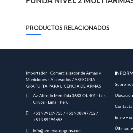
FUNDA NIVEL 2 MULTIARMAS
PRODUCTOS RELACIONADOS
INFOR
Importador - Comercializador de Armas y
Municiones - Accesorios / ASESORIA
S
obre no
GRATUITA PARA LICENCIA DE ARMAS
Ubicación
Av. Alfredo Mendiola 3683 Of. 401 - Los
Olivos - Lima - Perú
Contacta
+51 999109715 / +51 908947712 /
Envío y e
+51 989494658
Últimas n
info@armeriatopguns.com